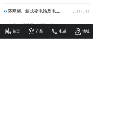
环网柜、箱式变电站及电......
2023-10-12
电流互感器异常以及事故......
2023-10-12
首页
产品
电话
地址
变压器市场已经进入了一......
2023-10-12
关于配电箱和配电柜的区......
2023-10-12
关于电流表内外接法产生......
2023-10-12
查看全部资讯
佛山市盛晖智科电气有限公司
电话
：0757-82522996