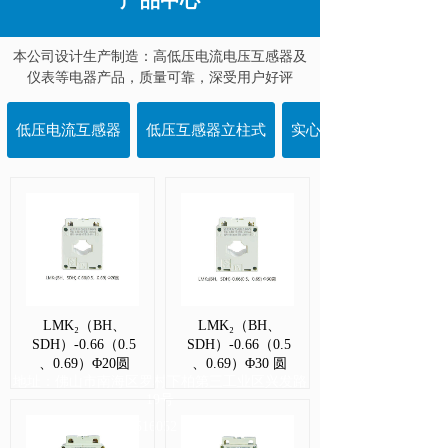
产品中心
本公司设计生产制造：高低压电流电压互感器及
仪表等电器产品，质量可靠，深受用户好评
低压电流互感器
低压互感器立柱式
实心带排电流互感器
LMK₂（BH、
LMK₂（BH、
SDH）-0.66（0.5
SDH）-0.66（0.5
、0.69）Φ20圆
、0.69）Φ30 圆
地址：佛山市南海区罗村下柏第三工业区兴发路
19号
手机： 13590516052 / 18123538819